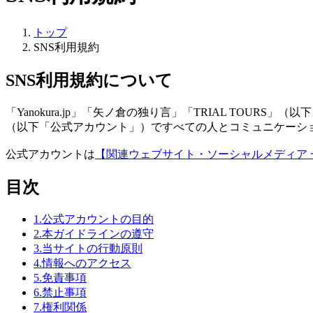
トップ
SNS利用規約
SNS利用規約について
「Yanokura.jp」
「矢ノ倉の独り言」「TRIAL TOURS
（以下「公式アカウント」）ですべての人とコミュニケーシ
公式アカウントは
【関連ウェブサイト・ソーシャルメディア 
目次
1.公式アカウントの目的
2.本ガイドラインの遵守
3.当サイトの行動原則
4.情報へのアクセス
5.免責事項
6.禁止事項
7.権利関係