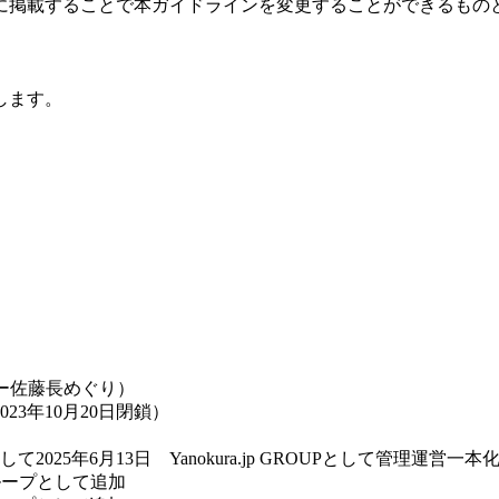
に掲載することで本ガイドラインを変更することができるもの
します。
スーパー佐藤長めぐり）
23年10月20日閉鎖）
年6月13日 Yanokura.jp GROUPとして管理運営一本化に
グループとして追加