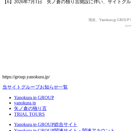
【6】2026年7月1日 矢ノ倉の独り言開設に伴い、サイトグ
現在、Yanokura.j
ペ
https://group.yanokura.jp/
当サイトグループお知らせ一覧
Yanokura​.jp GROUP
yanokura.jp
矢ノ倉の独り言
TRIAL TOURS
Yanokura​.jp GROUP総合サイト
Yanokura​.jp GROUP関連サイト・関連アカウント